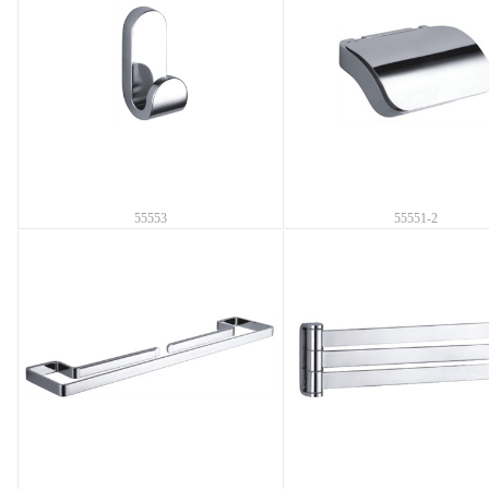
55553
55551-2