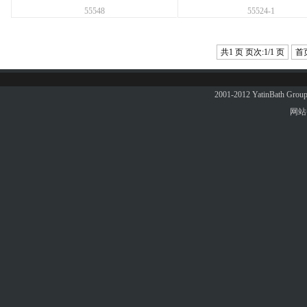
55548
55524-1
共1 页 页次:1/1 页
首
2001-2012 YatinBath 
网站