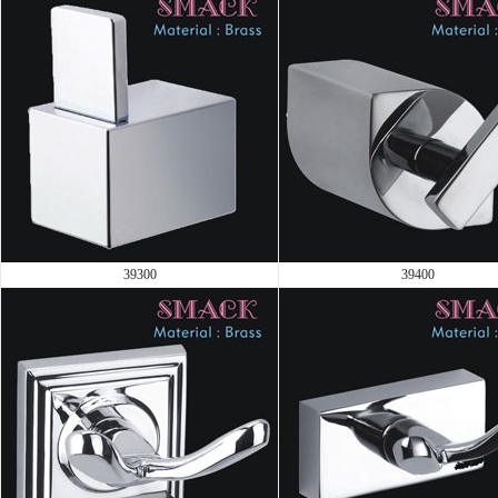
39300
39400