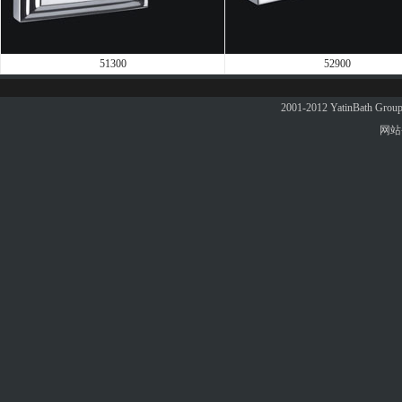
51300
52900
2001-2012 YatinBath 
网站