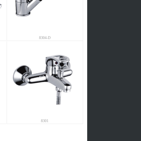
8304-D
8301