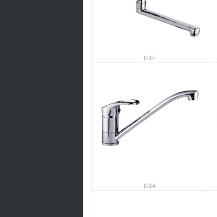
8307
8304