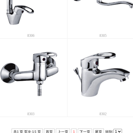
8306
8305
8303
8302
共1 页 页次:1/1 页
首页
上一页
1
下一页
尾页
转到