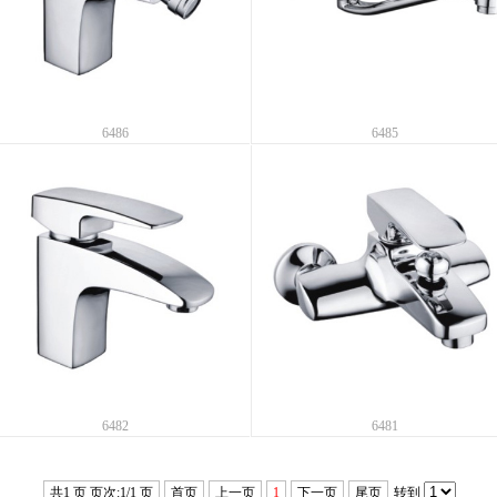
6486
6485
6482
6481
共1 页 页次:1/1 页
首页
上一页
1
下一页
尾页
转到