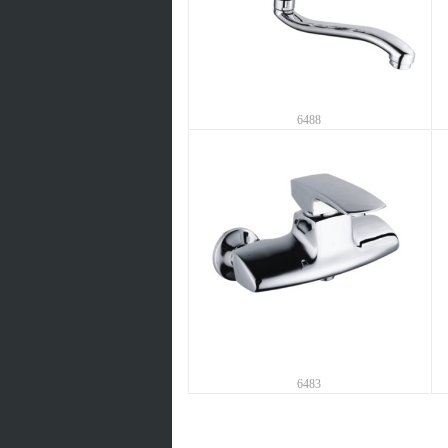
6488
6483