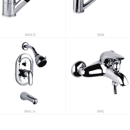
6944-D
6944
6941-A-
6941