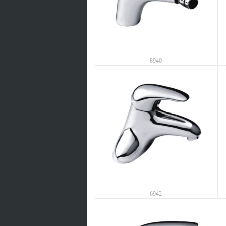
8940
6942