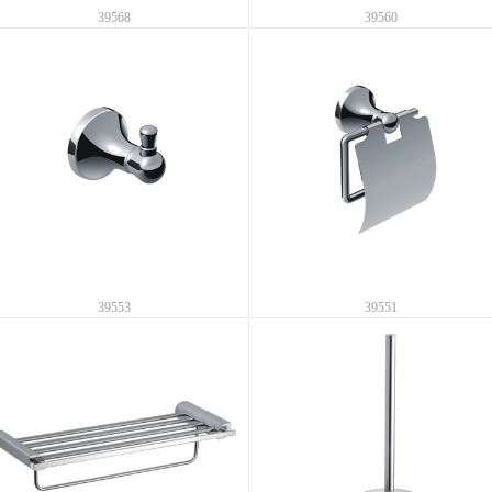
39568
39560
39553
39551