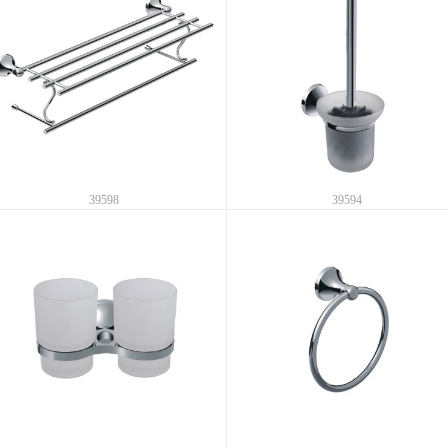
39598
39594