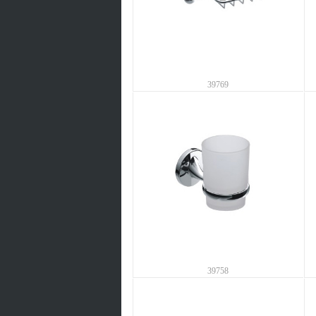
39769
39758