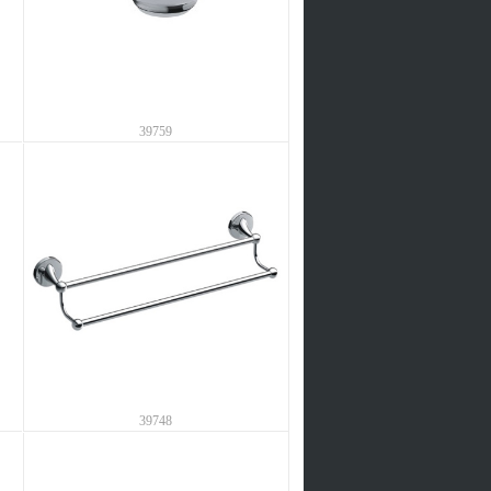
39759
39748