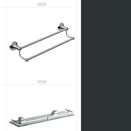
39559
39548