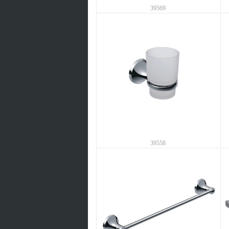
39569
39558